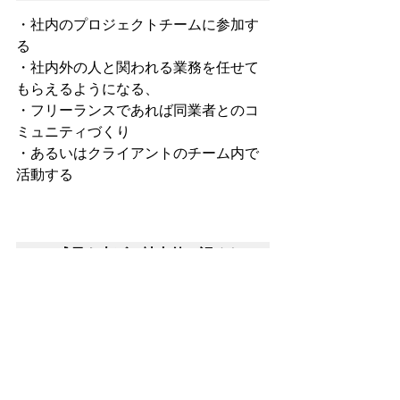
・社内のプロジェクトチームに参加す
る
・社内外の人と関われる業務を任せて
もらえるようになる、
・フリーランスであれば同業者とのコ
ミュニティづくり
・あるいはクライアントのチーム内で
活動する
4.成果を上げ、社内外で認めら
れる、社会的地位を確立する
・昇進
・社内表彰
・フリーランスであれば利益を出して
法人化
・あるいは雑誌に掲載されるなど広く